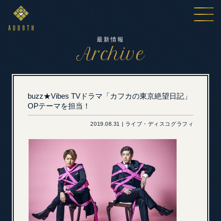
最新情報
Archive
buzz★Vibes TVドラマ「カフカの東京絶望日記」
OPテーマを担当！
2019.08.31 | ライブ・ディスコグラフィ