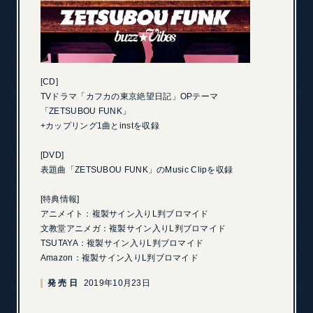
[CD]
TVドラマ「カフカの東京絶望日記」OPテーマ
「ZETSUBOU FUNK」
+カップリング1曲とinstを収録
[DVD]
表題曲「ZETSUBOU FUNK」のMusic Clipを収録
[特典情報]
アニメイト：複製サイン入りL判ブロマイド
文教堂アニメガ：複製サイン入りL判ブロマイド
TSUTAYA：複製サイン入りL判ブロマイド
Amazon：複製サイン入りL判ブロマイド
発売日
2019年10月23日