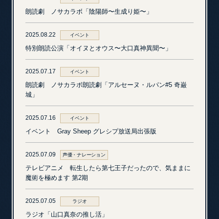
朗読劇 ノサカラボ「陰陽師〜生成り姫〜」
2025.08.22
イベント
特別朗読公演「オイヌとオウス〜大口真神異聞〜」
2025.07.17
イベント
朗読劇 ノサカラボ朗読劇「アルセーヌ・ルパン#5 奇巌
城」
2025.07.16
イベント
イベント Gray Sheep グレシプ放送局出張版
2025.07.09
声優・ナレーション
テレビアニメ 転生したら第七王子だったので、気ままに
魔術を極めます 第2期
2025.07.05
ラジオ
ラジオ「山口真奈の推し活」