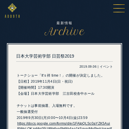
最新情報
Archive
日本大学芸術学部 日芸祭2019
2019.09.06 | イベント
トークショー「It‘s 祥 time！」の開催が決定しました。
【日程】2019年11月4日(日・祝日)
【開催時間】17:30開演
【会場】日本大学芸術学部 江古田校舎中ホール
チケットは事前抽選、入場無料です。
一般抽選受付
2019年9月30日(月)0:00〜10月4日(金)23:59
https://docs.google.com/forms/d/e/1FAIpQLSc0aYZK5Aui
RWpLOKzgMq05Utt9k6yaPH9b4ao1kSqvaiMgPw/closedf